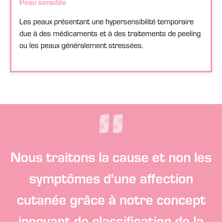
Peau sensible
Les peaux présentant une hypersensibilité temporaire
due à des médicaments et à des traitements de peeling
ou les peaux généralement stressées.
“
”
Nous traitons la cause et non les
symptômes d'une affection
cutanée grâce à notre concept
innovant de classification de la