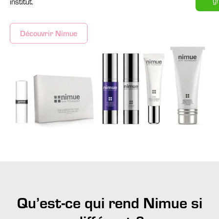
gr
institut.
Découvrir Nimue
Qu’est-ce qui rend Nimue si